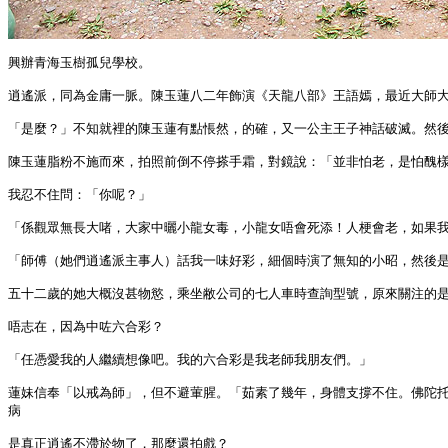
興辦青海玉樹孤兒學校。

逍遙派，同為金庸一脈。陳玉蓮八二年飾演《天龍八部》王語嫣，最近大師大
「是麼？」不知就裡的陳玉蓮有點悵然，的確，又一公主王子神話破滅。然後
陳玉蓮脂粉不施而來，拍照前倒不停搽手霜，對鏡說：「並非怕老，是怕醜樣
我忍不住問：「你呢？」

「係觀眾無長大啫，大家中曬小龍女毒，小龍女唔會死添！人梗會老，如果我
「師傅（她們逍遙派主事人）話我一味好彩，細個時演了無知的小昭，然後是
五十二歲的她大概沒甚物慾，乘坐敝公司的七人車時查詢型號，原來關注的是
唔志在，因為中咗六合彩？

「任憑愛我的人繼續想像吧。我的六合彩是我老師我朋友們。」

蓮妹信奉「以戒為師」，但不避葷腥。「茹素了幾年，身體支撐不住。佛陀托
病

是真正逍遙不滯於物了，那麼還拍戲？
