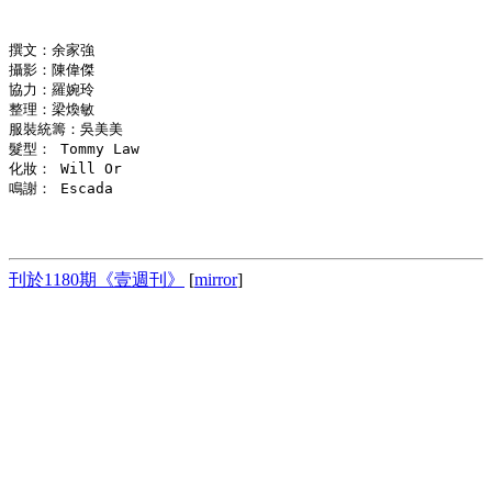
撰文：余家強　

攝影：陳偉傑　

協力：羅婉玲　

整理：梁煥敏

服裝統籌：吳美美　

髮型： Tommy Law

化妝： Will Or　

鳴謝： Escada

刊於1180期《壹週刊》
[
mirror
]