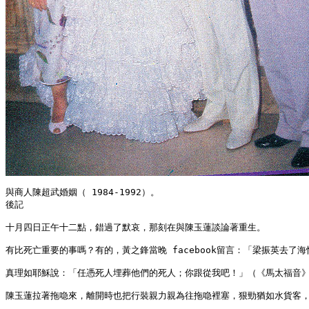
與商人陳超武婚姻（ 1984-1992）。

後記

十月四日正午十二點，錯過了默哀，那刻在與陳玉蓮談論著重生。

有比死亡重要的事嗎？有的，黃之鋒當晚 facebook留言：「梁振英去了
真理如耶穌說：「任憑死人埋葬他們的死人；你跟從我吧！」（《馬太福音》
陳玉蓮拉著拖喼來，離開時也把行裝親力親為往拖喼裡塞，狠勁猶如水貨客，