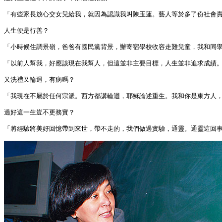
「有些家長放心交女兒給我，就因為認識我叫陳玉蓮。藝人等於多了份社會責
人生便是行善？

「小時候住調景嶺，爸爸有國民黨背景，辦寄宿學校收容走難兒童，我和同學
「以前人幫我，好應該現在我幫人，但這並非主要目標，人生並非追求成績。
又洗禮又輪迴，有病嗎？

「我現在不屬於任何宗派。西方都講輪迴，耶穌論述重生。我和你是東方人，
過好這一生豈不更務實？

「將經驗將美好回憶帶到來世，帶不走的，我們做過實驗，通靈。通靈這回事