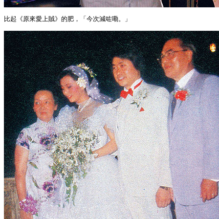
比起《原來愛上賊》的肥，「今次減咗嘞。」
