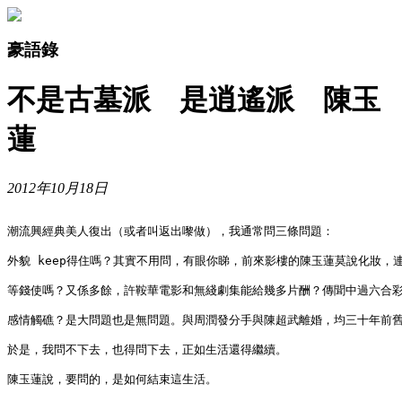
豪語錄
不是古墓派 是逍遙派 陳玉
蓮
2012年10月18日
潮流興經典美人復出（或者叫返出嚟做），我通常問三條問題：

外貌 keep得住嗎？其實不用問，有眼你睇，前來影樓的陳玉蓮莫說化妝，連
等錢使嗎？又係多餘，許鞍華電影和無綫劇集能給幾多片酬？傳聞中過六合彩
感情觸礁？是大問題也是無問題。與周潤發分手與陳超武離婚，均三十年前舊
於是，我問不下去，也得問下去，正如生活還得繼續。

陳玉蓮說，要問的，是如何結束這生活。
