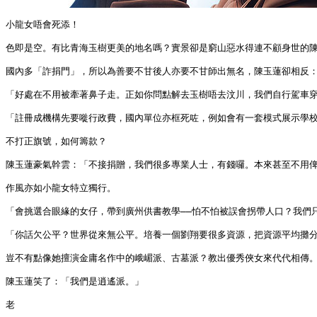
小龍女唔會死添！

色即是空。有比青海玉樹更美的地名嗎？實景卻是窮山惡水得連不顧身世的陳
國內多「詐捐門」，所以為善要不甘後人亦要不甘師出無名，陳玉蓮卻相反：
「好處在不用被牽著鼻子走。正如你問點解去玉樹唔去汶川，我們自行駕車穿
「註冊成機構先要嘥行政費，國內單位亦框死咗，例如會有一套模式展示學校
不打正旗號，如何籌款？

陳玉蓮豪氣幹雲：「不接捐贈，我們很多專業人士，有錢囉。本來甚至不用俾
作風亦如小龍女特立獨行。

「會挑選合眼緣的女仔，帶到廣州供書教學——怕不怕被誤會拐帶人口？我們只
「你話欠公平？世界從來無公平。培養一個劉翔要很多資源，把資源平均攤分
豈不有點像她擅演金庸名作中的峨嵋派、古墓派？教出優秀俠女來代代相傳。
陳玉蓮笑了：「我們是逍遙派。」

老
