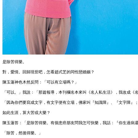
是除苦得樂。

對，愛情。回歸現世吧，怎看趙式芝的同性戀婚姻？

陳玉蓮神色木然反問：「可以有立場嗎？」

「可以。」我說：「那篇報導，本刊欄名本來叫《名人私生活》，我改成《名
「因為你們要寫成文字，有文字便有立場，佛家叫『知識障』、『文字障』；
如此生涯，算大苦或大樂？

陳玉蓮答：「是除苦得樂。有個患癌朋友問我怎可快樂，我話：『你生過病還
「除苦，然後得樂。」
